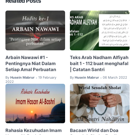
Related Posts
Arbain Nawawi #1 -
Teks Arab Nadham Alfiyah
Pentingnya Niat Dalam
bait 1 - 112 buat menghafal
Setiap Amal Perbuatan
| Catatan Santri
By
Husein Mabrur
19 February
By
Husein Mabrur
06 March 2022
•
•
2022
Rahasia Kezuhudan Imam
Bacaan Wirid dan Doa