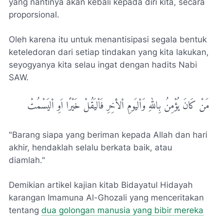
yang nantinya akan kebali kepada diri kita, secara
proporsional.
Oleh karena itu untuk menantisipasi segala bentuk
keteledoran dari setiap tindakan yang kita lakukan,
seyogyanya kita selau ingat dengan hadits Nabi
SAW.
مَنْ کَانَ یُؤْمِنُ بِاللهِ وَاْلیَومِ اْلأخِرِ فَاْلیَقُلْ خَیْرًا اَوِ اْلیَسْمُتْ
"Barang siapa yang beriman kepada Allah dan hari
akhir, hendaklah selalu berkata baik, atau
diamlah."
Demikian artikel kajian kitab Bidayatul Hidayah
karangan Imamuna Al-Ghozali yang menceritakan
tentang
dua golongan manusia yang bibir mereka