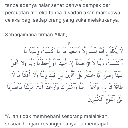
tanpa adanya nalar sehat bahwa dampak dari
perbuatan mereka tanpa disadari akan mambawa
celaka bagi setiap orang yang suka melakukanya.
Sebagaimana firman Allah;
لَا يُكَلِّفُ ٱللَّهُ نَفۡسًا إِلَّا وُسۡعَهَاۚ لَهَا مَا كَسَبَتۡ وَعَلَيۡهَا مَا
ٱكۡتَسَبَتۡۗ رَبَّنَا لَا تُؤَاخِذۡنَآ إِن نَّسِينَآ أَوۡ أَخۡطَأۡنَاۚ رَبَّنَا وَلَا تَحۡمِلۡ
عَلَيۡنَآ إِصۡرًا كَمَا حَمَلۡتَهُۥ عَلَى ٱلَّذِينَ مِن قَبۡلِنَاۚ رَبَّنَا وَلَا تُحَمِّلۡنَا مَا لَا
طَاقَةَ لَنَا بِهِۦۖ وَٱعۡفُ عَنَّا وَٱغۡفِرۡ لَنَا وَٱرۡحَمۡنَآۚ أَنتَ مَوۡلَىٰنَا فَٱنصُرۡنَا
عَلَى ٱلۡقَوۡمِ ٱلۡكَٰفِرِينَ
"Allah tidak membebani sesorang melainkan
sesuai dengan kesanggupanya. Ia mendapat