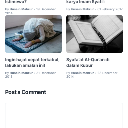
Istimewa?
karya Imam Syafi'i
By
Husein Mabrur
19 December
By
Husein Mabrur
01 February 2017
•
•
2014
Ingin hajat cepat terkabul,
Syafa'at Al-Qur'an di
lakukan amalan ini!
dalam Kubur
By
Husein Mabrur
31 December
By
Husein Mabrur
28 December
•
•
2018
2014
Post a Comment