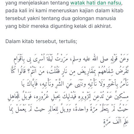
yang menjelaskan tentang
watak hati dan nafsu
,
pada kali ini kami meneruskan kajian dalam kitab
tersebut yakni tentang dua golongan manusia
yang bibir mereka digunting kelak di akhirat.
Dalam kitab tersebut, tertulis;
وَعَنْ قَوْلِهِ صلی الله علیه وسلم، مَرَرْتُ لَیْلَةَ اُسْرِیَ بِی بِاَقْوَامٍ
تُقْرَضُ شِفَاهُهُمْ بِمَقَارِیْضَ مِن نَارٍ فَقُلْتُ؛ مَنْ اَنْتُمْ؟ قَالُوا کُنَّا
نَأْمُرُ بِاْلخَیْرِ وَلَا نَأْتِیْهِ ونَنْهَی عَنِ الشَّرِّ ونَأْتِیهِ، فَاِیَّاكَ یَا
مِسْکِینٌ عَنْ تُدْعِنَ لِتَزْوِیْرِهِ فَیُدْلِیكَ بِحَبْلِ غُرُوْرِهِ، فَوَیْلٌ لِلْجَاهِلِ
حَیْثُ لَمْ یَتَعَلَّمْ مَرّةً واحدةً، وَوَیلٌ لِلعَالِمِ حیث لَمْ یَعْمَلْ بِمَا
عَلِمَ اَلْفَ مَرَّةٍ