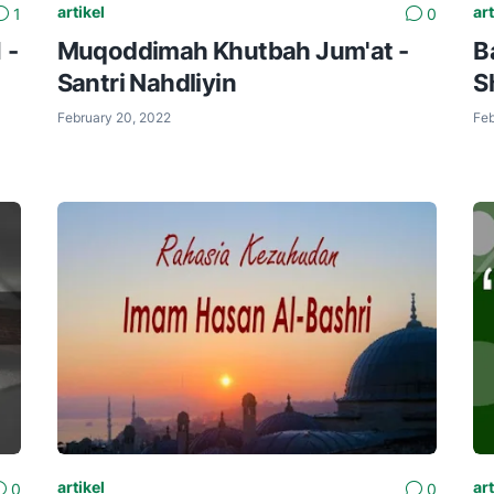
artikel
art
1
0
 -
Muqoddimah Khutbah Jum'at -
B
Santri Nahdliyin
S
February 20, 2022
Feb
artikel
art
0
0