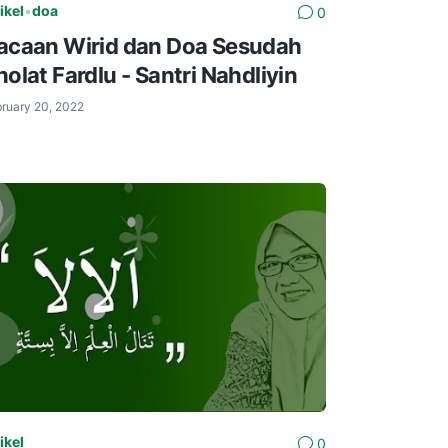
ikel
•
doa
0
acaan Wirid dan Doa Sesudah
holat Fardlu - Santri Nahdliyin
ruary 20, 2022
ikel
0