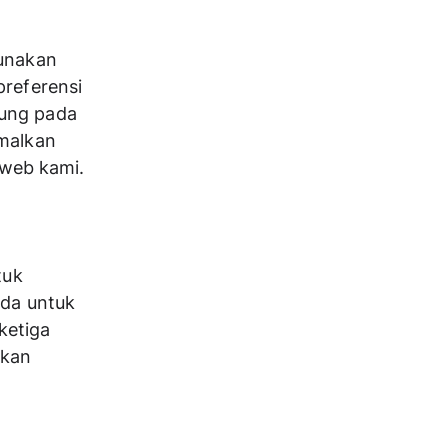
nakan 
referensi 
ung pada 
malkan 
web kami.
uk 
da untuk 
etiga 
kan 