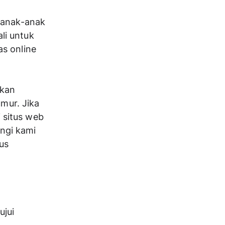
 anak-anak 
i untuk 
s online 
kan 
mur. Jika 
situs web 
gi kami 
s 
jui 