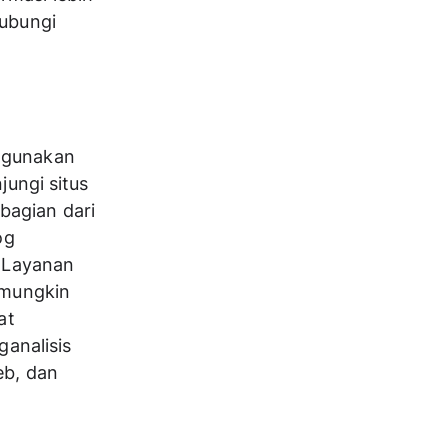
ubungi 
ggunakan 
ungi situs 
agian dari 
g 
 Layanan 
 mungkin 
t 
analisis 
b, dan 