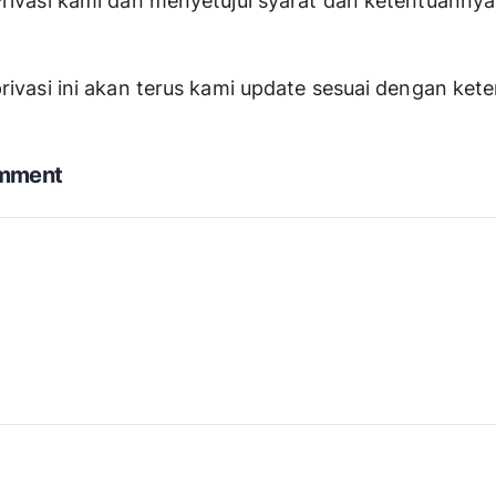
Privasi kami dan menyetujui syarat dan ketentuannya
rivasi ini akan terus kami update sesuai dengan ket
omment