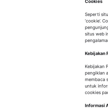
Cookies
Seperti sit
‘cookie’. C
pengunjung
situs web 
pengalama
Kebijakan 
Kebijakan P
pengiklan a
membaca se
untuk infor
cookies pa
Informasi 