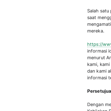
Salah satu
saat mengg
mengamati,
mereka.
https://ww
informasi i
menurut An
kami, kami
dan kami a
informasi t
Persetuju
Dengan men