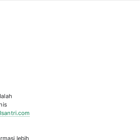
alah 
is 
lsantri.com
masi lebih 