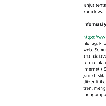
lanjut tent
kami lewat
Informasi
https://ww
file log. F
web. Semua
analisis la
termasuk al
Internet (I
jumlah klik
diidentifik
tren, menge
mengumpulk