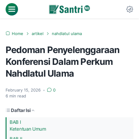
Menu
Da
Home
artikel
nahdlatul ulama
Pedoman Penyelenggaraan
Konferensi Dalam Perkum
Nahdlatul Ulama
February 15, 2026
•
0
6
min read
Daftar Isi
BAB I
Ketentuan Umum
BAB II