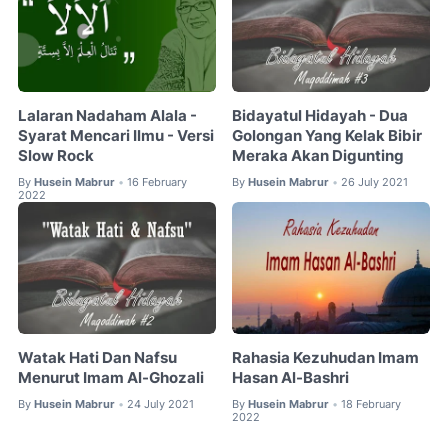
Lalaran Nadaham Alala -
Bidayatul Hidayah - Dua
Syarat Mencari Ilmu - Versi
Golongan Yang Kelak Bibir
Slow Rock
Meraka Akan Digunting
By
Husein Mabrur
16 February
By
Husein Mabrur
26 July 2021
•
•
2022
Watak Hati Dan Nafsu
Rahasia Kezuhudan Imam
Menurut Imam Al-Ghozali
Hasan Al-Bashri
By
Husein Mabrur
24 July 2021
By
Husein Mabrur
18 February
•
•
2022