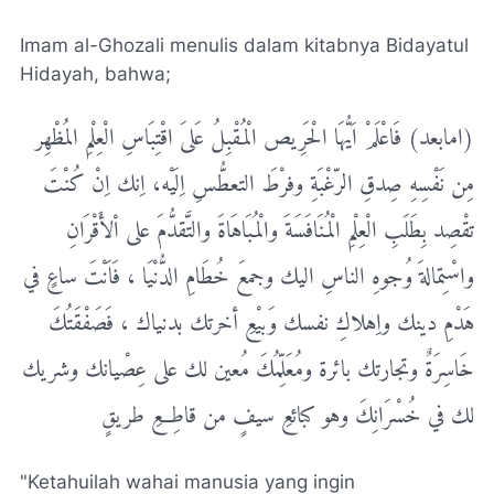
Imam al-Ghozali menulis dalam kitabnya Bidayatul
Hidayah, bahwa;
(امابعد) فَاعْلَمْ اَيُّهَا الْحَرِيص الْمُقْبِلُ عَلىَ اقْتِبَاسِ الْعِلْمِ المُظْهِر
مِن نَفْسِهِ صِدقِ الرّغْبَةِ وفرْطَ التعطُّسِ اِلَيْه، اِنك اِنْ كُنْتَ
تقْصِد بِطَلَبِ الْعِلْمِ الْمُنَافَسَةَ والْمُبَاهَاةَ والتَّقدُّمَ على اْلأَقْرَانِ
واسْتِمالةَ وُجوهِ الناسِ اليك وجمعَ خُطَامِ الدُّنْيَا ، فَاَنْتَ ساعٍ في
هَدْمِ دينك واِهلاكِ نفسك وَبيْعِ أخرتك بدنياك ، فَصَفْقَتُكَ
خَاسِرَةٌ وتجارتك بائرة ومُعَلِّمُكَ مُعين لك على عِصْيانك وشريك
لك في خُسْرَانِكَ وهو كبائعِ سيفٍ من قاطِعِ طريقٍ
"Ketahuilah wahai manusia yang ingin