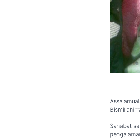
Assalamual
Bismillahir
Sahabat sek
pengalaman