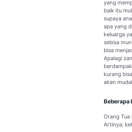
yang mempu
baik itu mu
supaya ana
apa yang di
keluarga y
sebisa mun
bisa menja
Apalagi za
berdampak 
kurang bis
akan mudah
Beberapa h
Orang Tua 
Artinya; k