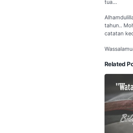
tua...
Alhamdulil
tahun.. Mo
catatan kec
Wassalamua
Related P