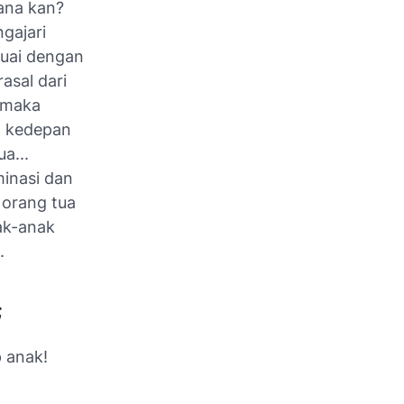
ana kan?
gajari
suai dengan
asal dari
 maka
a kedepan
a...
inasi dan
 orang tua
ak-anak
.
;
 anak!