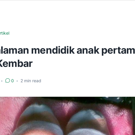
rtikel
laman mendidik anak perta
Kembar
•
0
•
2
min read