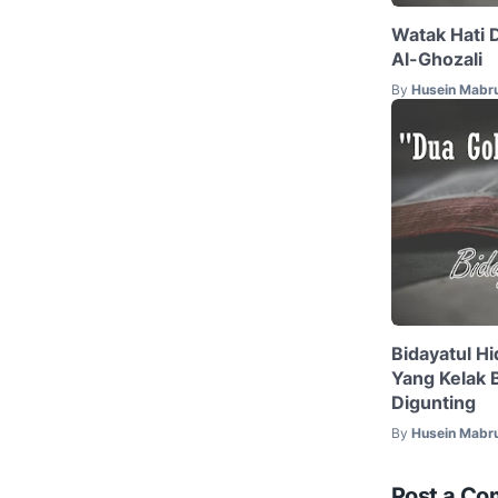
Watak Hati 
Al-Ghozali
By
Husein Mabr
Bidayatul H
Yang Kelak 
Digunting
By
Husein Mabr
Post a C