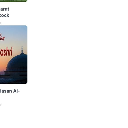
arat
Rock
2
asan Al-
2