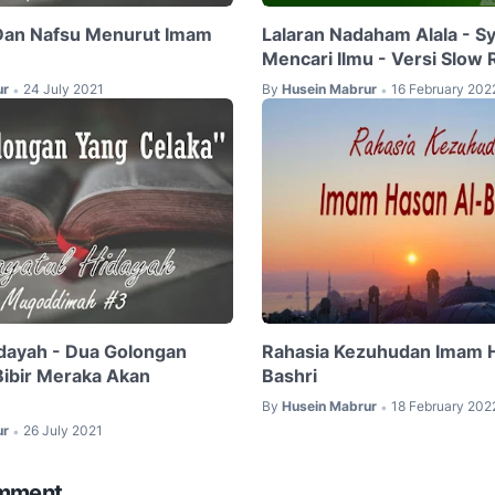
Dan Nafsu Menurut Imam
Lalaran Nadaham Alala - Sy
Mencari Ilmu - Versi Slow 
ur
24 July 2021
By
Husein Mabrur
16 February 202
•
•
idayah - Dua Golongan
Rahasia Kezuhudan Imam H
Bibir Meraka Akan
Bashri
By
Husein Mabrur
18 February 202
•
ur
26 July 2021
•
omment