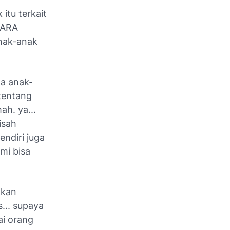
itu terkait
CARA
nak-anak
ma anak-
 tentang
ah. ya...
isah
ndiri juga
ami bisa
akan
... supaya
ai orang