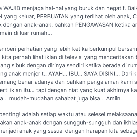
a WAJIB menjaga hal-hal yang buruk dan negatif. Baik 
yang keluar, PERBUATAN yang terlihat oleh anak, 
 dengan anak-anak, bahkan PENGAWASAN ketika a
ain di luar rumah...
memberi perhatian yang lebih ketika berkumpul bersa
 kita pernah lihat iklan di televisi yang menceritakan
ang sibuk dengan dirinya sendiri ketika berada di rum
ng anak menjerit.. AYAH... IBU... SAYA DISINI... Dari k
emang benar adanya dan bahkan pengalaman kami se
rti iklan itu... tapi dengan niat yang kuat akhirnya k
... mudah-mudahan sahabat juga bisa... Amiin..
penting! adalah setiap waktu atau selesei melaksaan
Doakan anak-anak dengan sungguh-sungguh dan ikhlas
 menjadi anak yang sesuai dengan harapan kita sebag