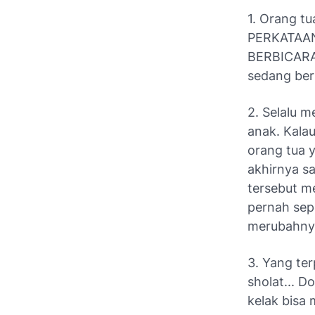
1. Orang tu
PERKATAAN 
BERBICARA
sedang berm
2. Selalu 
anak. Kalau
orang tua y
akhirnya sa
tersebut m
pernah sepe
merubahnya
3. Yang ter
sholat... 
kelak bisa