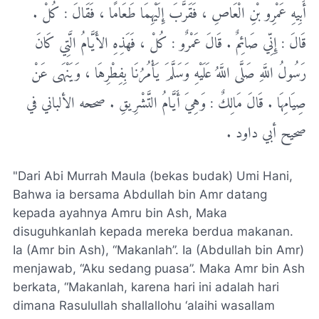
أَبِيهِ عَمْرِو بْنِ الْعَاصِ ، فَقَرَّبَ إِلَيْهِمَا طَعَامًا ، فَقَالَ : كُلْ .
قَالَ : إِنِّي صَائِمٌ . قَالَ عَمْرٌو : كُلْ ، فَهَذِهِ الأَيَّامُ الَّتِي كَانَ
رَسُولُ اللَّهِ صَلَّى اللَّهُ عَلَيْهِ وَسَلَّمَ يَأْمُرُنَا بِفِطْرِهَا ، وَيَنْهَى عَنْ
صِيَامِهَا . قَالَ مَالِكٌ : وَهِيَ أَيَّامُ التَّشْرِيقِ . صححه الألباني في
صحيح أبي داود .
"Dari Abi Murrah Maula (bekas budak) Umi Hani,
Bahwa ia bersama Abdullah bin Amr datang
kepada ayahnya Amru bin Ash, Maka
disuguhkanlah kepada mereka berdua makanan.
Ia (Amr bin Ash), “Makanlah”. Ia (Abdullah bin Amr)
menjawab, “Aku sedang puasa”. Maka Amr bin Ash
berkata, “Makanlah, karena hari ini adalah hari
dimana Rasulullah shallallohu ‘alaihi wasallam