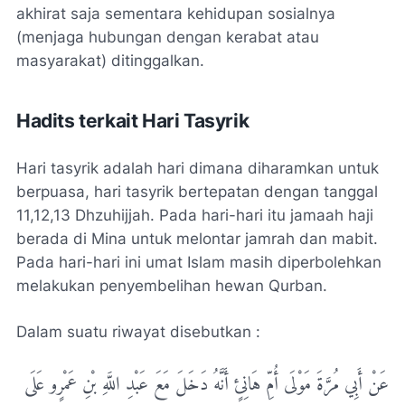
akhirat saja sementara kehidupan sosialnya
(menjaga hubungan dengan kerabat atau
masyarakat) ditinggalkan.
Hadits terkait Hari Tasyrik
Hari tasyrik adalah hari dimana diharamkan untuk
berpuasa, hari tasyrik bertepatan dengan tanggal
11,12,13 Dhzuhijjah. Pada hari-hari itu jamaah haji
berada di Mina untuk melontar jamrah dan mabit.
Pada hari-hari ini umat Islam masih diperbolehkan
melakukan penyembelihan hewan Qurban.
Dalam suatu riwayat disebutkan :
عَنْ أَبِي مُرَّةَ مَوْلَى أُمِّ هَانِئٍ أَنَّهُ دَخَلَ مَعَ عَبْدِ اللَّهِ بْنِ عَمْرٍو عَلَى