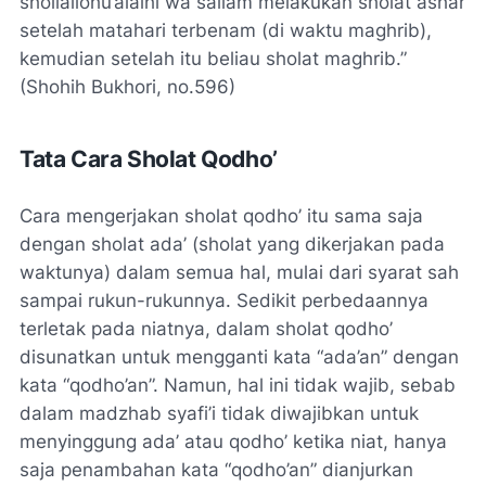
shollallohu’alaihi wa sallam melakukan sholat ashar
setelah matahari terbenam (di waktu maghrib),
kemudian setelah itu beliau sholat maghrib.”
(Shohih Bukhori, no.596)
Tata Cara Sholat Qodho’
Cara mengerjakan sholat qodho’ itu sama saja
dengan sholat
ada’
(sholat yang dikerjakan pada
waktunya) dalam semua hal, mulai dari syarat sah
sampai rukun-rukunnya. Sedikit perbedaannya
terletak pada niatnya, dalam sholat qodho’
disunatkan untuk mengganti kata “ada’an” dengan
kata “qodho’an”. Namun, hal ini tidak wajib, sebab
dalam madzhab syafi’i tidak diwajibkan untuk
menyinggung ada’ atau qodho’ ketika niat, hanya
saja penambahan kata “qodho’an” dianjurkan