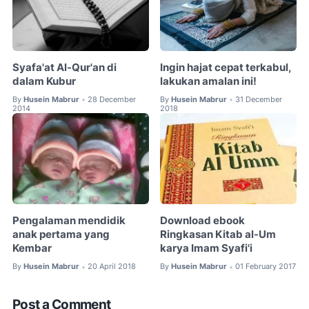
Syafa'at Al-Qur'an di
Ingin hajat cepat terkabul,
dalam Kubur
lakukan amalan ini!
By
Husein Mabrur
28 December
By
Husein Mabrur
31 December
•
•
2014
2018
Pengalaman mendidik
Download ebook
anak pertama yang
Ringkasan Kitab al-Um
Kembar
karya Imam Syafi'i
By
Husein Mabrur
20 April 2018
By
Husein Mabrur
01 February 2017
•
•
Post a Comment