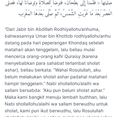
ﺻَﻠَّﻴْﺘُﻬَﺎ « ﻓَﻘُﻤْﻨَﺎ ﺇِﻟَﻰ ﺑُﻄْﺤَﺎﻥَ، ﻓَﺘَﻮَﺿَّﺄَ ﻟِﻠﺼَّﻼَﺓِ ﻭَﺗَﻮَﺿَّﺄْﻧَﺎ ﻟَﻬَﺎ، ﻓَﺼَﻠَّﻰ
ﺍﻟﻌَﺼْﺮَ ﺑَﻌْﺪَ ﻣَﺎ ﻏَﺮَﺑَﺖِ ﺍﻟﺸَّﻤْﺲُ، ﺛُﻢَّ ﺻَﻠَّﻰ ﺑَﻌْﺪَﻫَﺎ ﺍﻟﻤَﻐْﺮِﺏ
“Dari Jabir bin Abdillah Rodhiyallohu’anhuma,
bahwasannya Umar bin Khottob rodhiyallohu’anhu
datang pada hari peperangan Khondaq setelah
matahari akan tenggelam, lalu beliau mulai
mencerca orang-orang kafir Quraisy (karena
menyebabkan para sahabat terlambat sholat
ashar), beliau berkata: “Wahai Rosulullah, aku
belum melakukan sholat ashar padahal matahari
hampir tenggelam.” Nabi shollallohu’alaihi wa
sallam bersabda: “Aku pun belum sholat ashar.”
Maka kami bangkit menuju lembah buthhan, lalu
Nabi shollallohu’alaihi wa sallam berwudhu untuk
sholat, kami pun ikut berwudhu, lalu Rosulullah