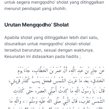
untuk segera mengqodho’ sholat yang ditinggalkan
menurut pendapat yang shohih.
Urutan Mengqodho’ Sholat
Apabila sholat yang ditinggalkan lebih dari satu,
disunatkan untuk mengqodho’ sholat-sholat
tersebut berurutan, sesuai dengan waktunya.
Kesunatan ini didasarkan pada hadits ;
ﻋَﻦْ ﺟَﺎﺑِﺮِ ﺑْﻦِ ﻋَﺒْﺪِ ﺍﻟﻠَّﻪِ، ﺃَﻥَّ ﻋُﻤَﺮَ ﺑْﻦَ ﺍﻟﺨَﻄَّﺎﺏِ، ﺟَﺎﺀَ ﻳَﻮْﻡَ
ﺍﻟﺨَﻨْﺪَﻕِ، ﺑَﻌْﺪَ ﻣَﺎ ﻏَﺮَﺑَﺖِ ﺍﻟﺸَّﻤْﺲُ ﻓَﺠَﻌَﻞَ ﻳَﺴُﺐُّ ﻛُﻔَّﺎﺭَ ﻗُﺮَﻳْﺶٍ،
ﻗَﺎﻝَ : ﻳَﺎ ﺭَﺳُﻮﻝَ ﺍﻟﻠَّﻪِ ﻣَﺎ ﻛِﺪْﺕُ ﺃُﺻَﻠِّﻲ ﺍﻟﻌَﺼْﺮَ، ﺣَﺘَّﻰ ﻛَﺎﺩَﺕِ
ﺍﻟﺸَّﻤْﺲُ ﺗَﻐْﺮُﺏُ، ﻗَﺎﻝَ ﺍﻟﻨَّﺒِﻲُّ ﺻَﻠَّﻰ ﺍﻟﻠﻪُ ﻋَﻠَﻴْﻪِ ﻭَﺳَﻠَّﻢَ : » ﻭَﺍﻟﻠَّﻪِ ﻣَﺎ