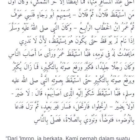
أَحْلَی عِنْدَ الْمُسَافِرِ مِنْهَا، فَمَا اَیْقَظَنَا اِلَّا حَرُّ الشَّمْشِ، وَکَانَ اَوَّلَ
مَنِ اسْتَیْقَظَ فُلَانٌ، ثُمَّ فُلَانٌ – یُسَمِّیْهِمْ اَبُو رَجَاءٍ فَنَسِيَ عَوْفٌ
ثُمَّ عُمَرُ ابْنُ الْخَطَّابِ الرَّابِعُ – وَکَانَ النَّبِی صلی اللهُ عَلَیْهِ وَسَلَّمَ
اِذَا نَامَ لَمْ یُوْ قَظْ حَتَّی یَکُوْنَ هُوَ یَسْتَیْقِظُ، لِأَنَّ لَا نَدْرِي
مَایَحْدُثُ لَهُ فِی نَوْمِهِ، فَلَمَّا اسْتَیْقَظَ عُمَرُ وَرَأَی مَا أَصَابَ النَّاسِ
وَکَانَ رَجُلًا جَلِیْدًا، فَکَبَّرَ وَرَفَعَ صَوْتَهُ بِالتَّکْبِیْرِ، فَمَا زَالَ یُکَبِّرُ
وَیَرْفَعُ صَوْتَهُ بِالتَّکْبِیْرِ حَتَّی اسْتَیْقَظَ بِصَوْتِهِ النَّبِیُّ صلی الله علیه
وسلم، فَلَمَّا اسْتَیْقَظَ شَکَوْ اِلَیْهِ الَّذِی اَصَابَهُمْ، قَالَ : لَا ضَیْرَ -
اَوْلاَ یَضِیْرُ – ارْتَحِلُوا، فَارْتَحَلَ، فَسَارَ غَیْرَ بَعِیْدٍ، ثُمَّ نَزَلَ فَدَعَا
بِالْوُضُوء، فَتَوَضَّأَ، وَنُوْدِيَ بِالصَّلَاةْ، فَصَلیّ بِالنَّاسِ
“Dari ‘Imron, ia berkata, Kami pernah dalam suatu