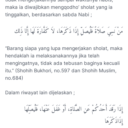
maka ia diwajibkan mengqodho’ sholat yang ia
tinggalkan, berdasarkan sabda Nabi ;
ﻣَﻦْ ﻧَﺴِﻲَ ﺻَﻼَﺓً ﻓَﻠْﻴُﺼَﻞِّ ﺇِﺫَﺍ ﺫَﻛَﺮَﻫَﺎ، ﻻَ ﻛَﻔَّﺎﺭَﺓَ ﻟَﻬَﺎ ﺇِﻟَّﺎ ﺫَﻟِﻚ
“Barang siapa yang lupa mengerjakan sholat, maka
hendaklah ia melaksanakannya jika telah
mengingatnya, tidak ada tebusan baginya kecuali
itu.” (Shohih Bukhori, no.597 dan Shohih Muslim,
no.684)
Dalam riwayat lain dijelaskan ;
ﺇِﺫَﺍ ﺭَﻗَﺪَ ﺃَﺣَﺪُﻛُﻢْ ﻋَﻦِ ﺍﻟﺼَّﻠَﺎﺓِ، ﺃَﻭْ ﻏَﻔَﻞَ ﻋَﻨْﻬَﺎ، ﻓَﻠْﻴُﺼَﻠِّﻬَﺎ
ﺇِﺫَﺍﺫَﻛَﺮَﻫَﺎ